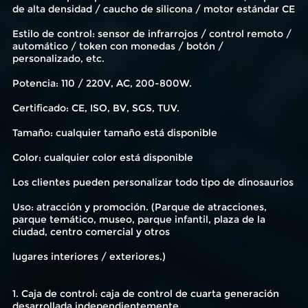
de alta densidad / caucho de silicona / motor estándar CE
Estilo de control: sensor de infrarrojos / control remoto /
automático / token con monedas / botón /
personalizado, etc.
Potencia: 110 / 220V, AC, 200-800W.
Certificado: CE, ISO, BV, SGS, TUV.
Tamaño: cualquier tamaño está disponible
Color: cualquier color está disponible
Los clientes pueden personalizar todo tipo de dinosaurios
Uso: atracción y promoción. (Parque de atracciones,
parque temático, museo, parque infantil, plaza de la
ciudad, centro comercial y otros
lugares interiores / exteriores.)
1. Caja de control: caja de control de cuarta generación
desarrollada independientemente.