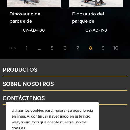
Dinosaurio del
Dinosaurio del
parque de
parque de
atracciones más
atracciones más
CY-AD-180
CY-AD-178
popular
popular
1
...
5
6
7
8
9
10
11
PRODUCTOS
SOBRE NOSOTROS
CONTÁCTENOS
Utilizamos cookies para mejorar su experiencia
whatsapp: +86-15284804802
en línea. Al continuar navegando en este sitio
Email: david@dinosaursell.com
web, asumimos que acepta nuestro uso de
cookies.