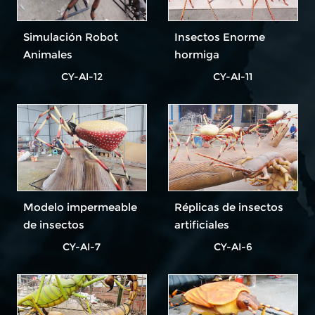
Simulación Robot
Insectos Enorme
Animales
hormiga
animatrónica
CY-AI-12
CY-AI-11
Modelo impermeable
Réplicas de insectos
de insectos
artificiales
animatrónicos
CY-AI-7
CY-AI-6