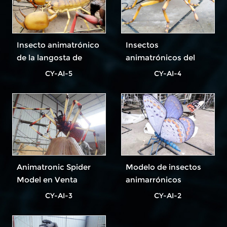
Insecto animatrónico
Insectos
de la langosta de
animatrónicos del
goma del patio de
parque temático
CY-AI-5
CY-AI-4
recreo
Animatronic Spider
Modelo de insectos
Model en Venta
animarrónicos
CY-AI-3
CY-AI-2