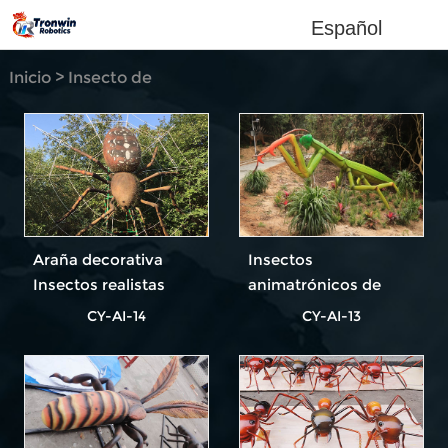
Español
Inicio
>
Insecto de
simulación
Araña decorativa
Insectos
Insectos realistas
animatrónicos de
gran tamaño para
CY-AI-14
CY-AI-13
exposición