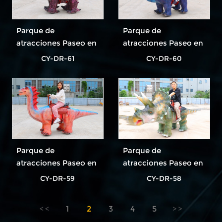
Parque de
Parque de
atracciones Paseo en
atracciones Paseo en
dinosaurio El paseo
dinosaurio El paseo
CY-DR-61
CY-DR-60
en dinosaurio más
en dinosaurio más
popular
popular
Parque de
Parque de
atracciones Paseo en
atracciones Paseo en
dinosaurio El paseo
dinosaurio El paseo
CY-DR-59
CY-DR-58
en dinosaurio más
en dinosaurio más
popular
popular
1
2
3
4
5