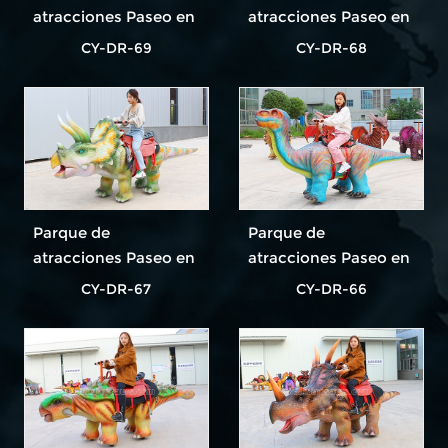
atracciones Paseo en
atracciones Paseo en
dinosaurio El paseo
dinosaurio El paseo
CY-DR-69
CY-DR-68
en dinosaurio más
en dinosaurio más
popular
popular
Parque de
Parque de
atracciones Paseo en
atracciones Paseo en
dinosaurio El paseo
dinosaurio El paseo
CY-DR-67
CY-DR-66
en dinosaurio más
en dinosaurio más
popular
popular