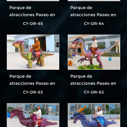
Parque de
Parque de
atracciones Paseo en
atracciones Paseo en
dinosaurio El paseo
dinosaurio El paseo
CY-DR-65
CY-DR-64
en dinosaurio más
en dinosaurio más
popular
popular
Parque de
Parque de
atracciones Paseo en
atracciones Paseo en
dinosaurio El paseo
dinosaurio El paseo
CY-DR-63
CY-DR-62
en dinosaurio más
en dinosaurio más
popular
popular