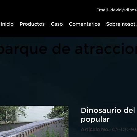
Email: david@dinos
Inicio
Productos
Caso
Comentarios
Sobre 
 parque de atracci
Dinosaurio del
popular
Artículo No.:
CY-DC-93