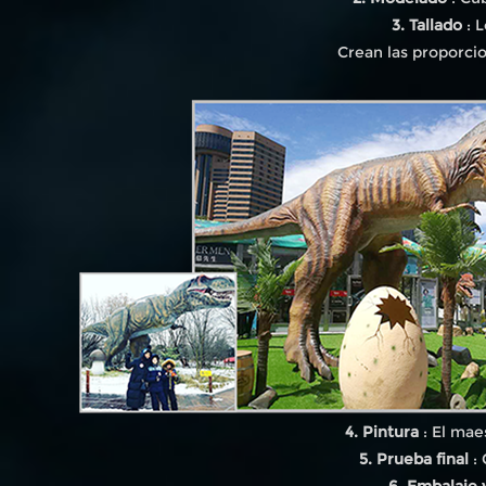
3. Tallado
: L
Crean las proporcio
4. Pintura
: El mae
5. Prueba final
: 