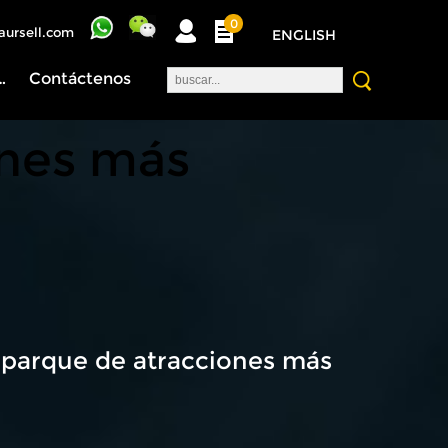
0
aursell.com
ENGLISH
nosotros
Contáctenos
ones más
 parque de atracciones más